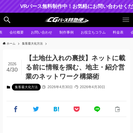
VRパース無料制作中！お気軽にお問い合わせくだ
表
会社概要
お問い合わせ
制作事例
お役立ちコラム
料金表
ホーム
集客最大化方法
【土地仕入れの裏技】ネットに載
2026
る前に情報を掴む、地主・紹介営
4/30
業のネットワーク構築術
2026年4月30日
2026年4月30日
集客最大化方法