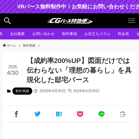
VRパース無料制作中！お気軽にお問い合わせくださ
表
会社概要
お問い合わせ
制作事例
お役立ちコラム
料金表
ホーム
制作実績
【成約率200%UP】図面だけでは
2026
伝わらない「理想の暮らし」を具
4/30
現化した邸宅パース
2026年4月30日
2026年4月30日
制作実績