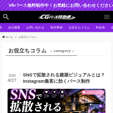
VRパース無料制作中！お気軽にお問い合わせください。
表
会社概要
お問い合わせ
制作事例
お役立ちコラム
料金表
ホーム
お役立ちコラム
お役立ちコラム
– category –
SNSで拡散される建築ビジュアルとは？
2026
4/27
Instagram集客に効くパース制作
お役立ちコラム