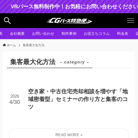
VRパース無料制作中！お気軽にお問い合わせください。
表
会社概要
お問い合わせ
制作事例
お役立ちコラム
料金表
ホーム
集客最大化方法
集客最大化方法
– category –
空き家・中古住宅売却相談を増やす「地
2026
域密着型」セミナーの作り方と集客のコ
4/30
ツ